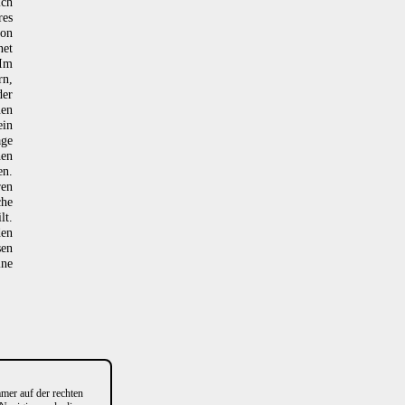
ich
res
von
net
"Im
rn,
der
uen
ein
age
hen
en.
ren
che
lt.
den
sen
ine
er auf der rechten