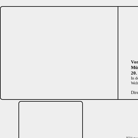
Von
Mün
20.
In d
Welt
Dir