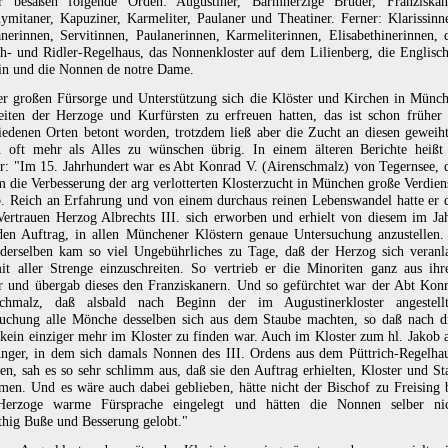
er besaßen folgende Orden: Augustiner, Barmherzige Brüder, Franziskan
ymitaner, Kapuziner, Karmeliter, Paulaner und Theatiner. Ferner: Klarissinn
anerinnen, Servitinnen, Paulanerinnen, Karmeliterinnen, Elisabethinerinnen, 
ch- und Ridler-Regelhaus, das Nonnenkloster auf dem Lilienberg, die Englisc
in und die Nonnen de notre Dame.
r großen Fürsorge und Unterstützung sich die Klöster und Kirchen in Münc
iten der Herzoge und Kurfürsten zu erfreuen hatten, das ist schon früher
iedenen Orten betont worden, trotzdem ließ aber die Zucht an diesen geweih
n oft mehr als Alles zu wünschen übrig. In einem älteren Berichte heißt
r: "Im 15. Jahrhundert war es Abt Konrad V. (Airenschmalz) von Tegernsee, 
m die Verbesserung der arg verlotterten Klosterzucht in München große Verdien
. Reich an Erfahrung und von einem durchaus reinen Lebenswandel hatte er 
Vertrauen Herzog Albrechts III. sich erworben und erhielt von diesem im Ja
en Auftrag, in allen Münchener Klöstern genaue Untersuchung anzustellen.
derselben kam so viel Ungebührliches zu Tage, daß der Herzog sich veranl
it aller Strenge einzuschreiten. So vertrieb er die Minoriten ganz aus ih
r und übergab dieses den Franziskanern. Und so gefürchtet war der Abt Kon
schmalz, daß alsbald nach Beginn der im Augustinerkloster angestell
uchung alle Mönche desselben sich aus dem Staube machten, so daß nach d
kein einziger mehr im Kloster zu finden war. Auch im Kloster zum hl. Jakob 
ger, in dem sich damals Nonnen des III. Ordens aus dem Püttrich-Regelha
en, sah es so sehr schlimm aus, daß sie den Auftrag erhielten, Kloster und St
men. Und es wäre auch dabei geblieben, hätte nicht der Bischof zu Freising 
erzoge warme Fürsprache eingelegt und hätten die Nonnen selber ni
hig Buße und Besserung gelobt."