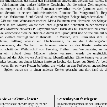
sem Angerkloster, das später den Klarissinnen eingeräumt worden war, spielte s
 Jahrhundert eine andere häßliche Geschichte ab, die seiner Zeit ungeheu
hen erregte und vielfach in Romanen verwerthet wurde (darunter auch 
nn Schmid in seinem kulturhistorischen Romane "Im Morgenroth"). Reg
dert das Vorkommniß auf Grund der aktenmäßigen Belege folgendermaßen: 
1749 trat eine Wundarztenstochter, Maria Baumann von Hornstein bei Scheye
vize in das Kloster, wo sie sich ihrer Jugend und Schönheit halber vorerst 
des Klosterbeichtvaters P. Olympius vom Orden des hl. Franziskus zu erfre
 Sie verscherzte dieselbe aber bald durch ihre Sprödigkeit und wurde nun auf s
ten vielfach verfolgt und mißhandelt. Ein Versuch, ihre Eltern über ihre L
klären, mißlang, ebenso ein Fluchtversuch, da sie die Halmberger'sc
erseheleute, die Nachbarn der Nonnen, wieder an das Kloster ausliefert
t schritt der Weihbischof von Freising, Freiherr von Werdenstein, zu ih
en ein. Sobald dieser München wieder verlassen, wurde die unglückli
ena auf des Beichtvaters Anstiften zu lebenslänglicher Einkerkerung verurthei
rker bestand aus einem kleinen finsteren Loche, das Lager aus Stroh. An bei
waren ihr schwere Ketten befestigt, die wieder an den Fußboden angeschlos
 - Später wurde sie in einen anderen Kerker gebracht und dort fand sie e
 Sie «Fraktur» lesen?
Seitenlayout festlegen!
ühe vielleicht, aber das lange «s» ist nur
Im Moment bekommen Sie den Buchtext imm