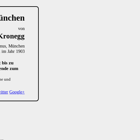
München
von
Kronegg
enus, München
n im Jahr 1903
 bis zu
Wende zum
che und
itter
Google+