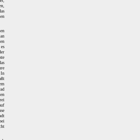
er,
en,
das
hen
hen
 an
ten
 es
der
ste
das
hre
 In
aßt
rem
rad
ten
rei
auf
use
adt
bei
cht