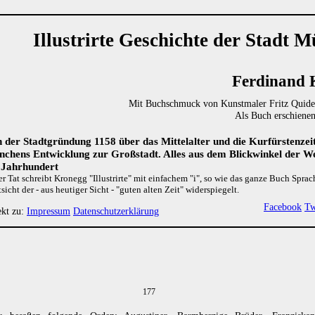
Illustrirte Geschichte der Stadt 
Ferdinand 
Mit Buchschmuck von Kunstmaler Fritz Quid
Als Buch erschiene
 der Stadtgründung 1158 über das Mittelalter und die Kurfürstenzeit
chens Entwicklung zur Großstadt. Alles aus dem Blickwinkel der 
 Jahrhundert
er Tat schreibt Kronegg "Illustrirte" mit einfachem "i", so wie das ganze Buch Spra
sicht der - aus heutiger Sicht - "guten alten Zeit" widerspiegelt.
Facebook
Tw
ekt zu:
Impressum
Datenschutzerklärung
177