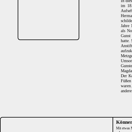
In die
im 18.
Aufse
Herma
schil
Jahre 
als No
Gunst 
hatte.
Anstif
aufzu
Metzg
Umsons
Gunst
Magdal
Der Ke
Füßen 
waren.
andere
Können
Mit etwas M