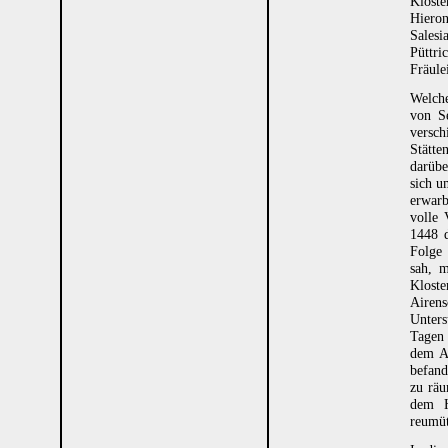
Klöst
Hieron
Salesi
Püttri
Fräule
Welche
von Se
versch
Stätte
darübe
sich u
erwarb
volle 
1448 d
Folge 
sah, m
Kloste
Airen
Unters
Tagen 
dem An
befand
zu räu
dem H
reumüt